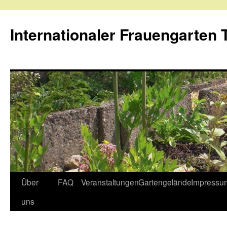
Internationaler Frauengarten T
Skip
Über
FAQ
Veranstaltungen
Gartengelände
Impressu
to
uns
content