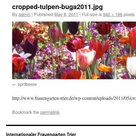
cropped-tulpen-buga2011.jpg
By
admin
|
Published
May 8, 2011
|
Full size is
940 × 198
pixels
aprilbeete
http://www.frauengarten-trier.de/wp-content/uploads/2011/05/c
Bookmark the
permalink
.
Internationaler Frauengarten Trier