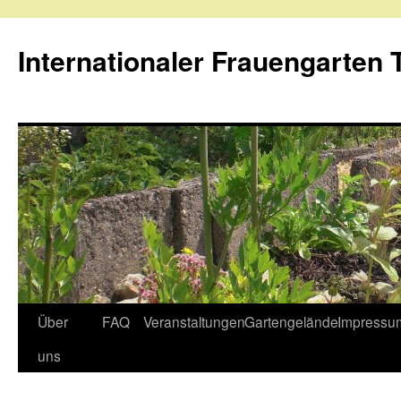
Internationaler Frauengarten T
Skip
Über
FAQ
Veranstaltungen
Gartengelände
Impressu
to
uns
content