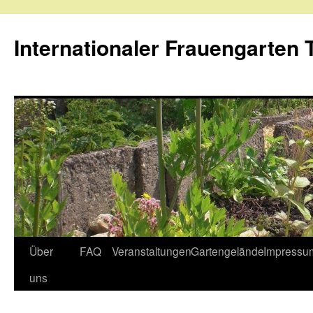
Internationaler Frauengarten T
Skip
Über
FAQ
Veranstaltungen
Gartengelände
Impressu
to
uns
content