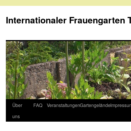
Internationaler Frauengarten T
Skip
Über
FAQ
Veranstaltungen
Gartengelände
Impressu
to
uns
content