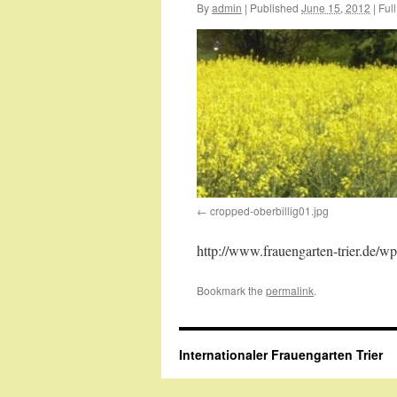
By
admin
|
Published
June 15, 2012
|
Full
cropped-oberbillig01.jpg
http://www.frauengarten-trier.de/w
Bookmark the
permalink
.
Internationaler Frauengarten Trier