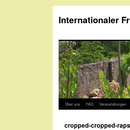
Internationaler F
Über uns
FAQ
Veranstaltungen
Skip
to
cropped-cropped-raps
content