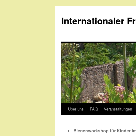
Internationaler F
Über uns
FAQ
Veranstaltungen
Skip
to
←
Bienenworkshop für Kinder im
content