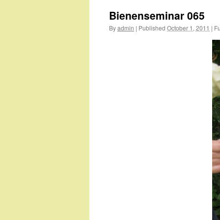
Bienenseminar 065
By
admin
|
Published
October 1, 2011
|
Fu