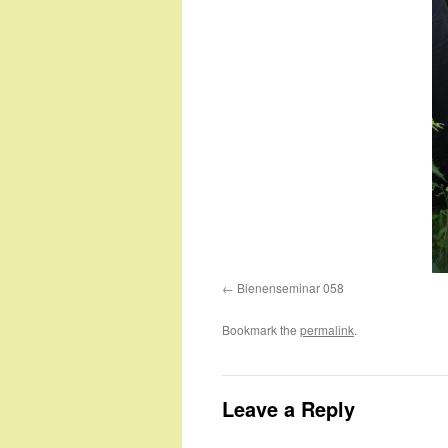
Bienenseminar 058
Bookmark the
permalink
.
Leave a Reply