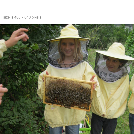
ll size is
480 × 640
pixels