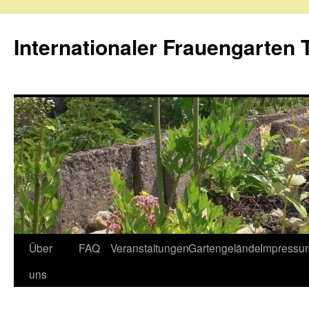
Internationaler Frauengarten T
Skip
Über
FAQ
Veranstaltungen
Gartengelände
Impressu
to
uns
content